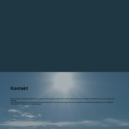
Kontakt
Machen Sie jetzt Bekanntschaft mit uns und nutzen Sie Ihre gewonnene Zeit in vollen Zügen. Sie können sich jederzeit telefonisch oder per E-Mail an uns
wenden.
Ihre Anfrage wird prompt und äußerst diskret bearbeitet. Wir stehen Ihnen auch gerne für eine unverbindliche und persönliche Beratung zur Verfügung.
Wir sehen Ihrer Anfrage mit Freude entgegen.